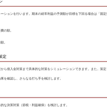
ン
レーションを行います。期末の経常利益の予測額が目標を下回る場合は「固定
経費の額。
裕額。
策定
資から借入金対策まで具体的な対策をシミュレーションできます。また、策定
効果を確認し、さらなる打ち手を検討します。
体的な決算対策（節税・利益確保）を検討します。