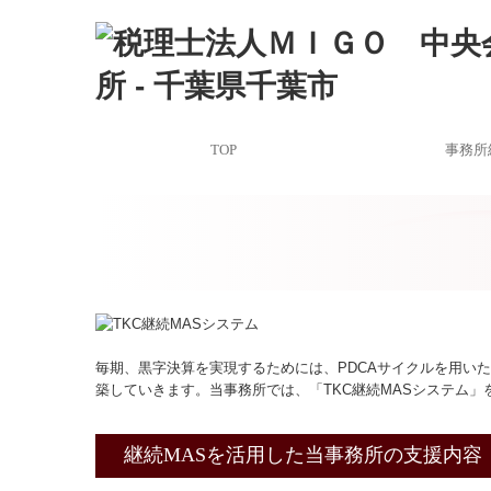
TOP
事務所
事務所
関連リ
経営
毎期、黒字決算を実現するためには、PDCAサイクルを用い
築していきます。当事務所では、「TKC継続MASシステム
継続MASを活用した当事務所の支援内容