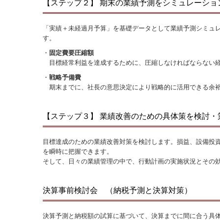
【ステップ２】 期末の業績予測をシミュレーショ
「実績＋未経過月予算」を基礎データとして業績予測シミュ
す。
・
固定費要圧縮額
目標経常利益を達成するために、圧縮しなければならない
・
戦略予備費
期末までに、社長の意思決定により戦略的に活用できる余
【ステップ３】 業績改善のための具体策を検討・
目標達成のための業績改善対策を検討します。損益、設備投
を瞬時に把握できます。
そして、日々の業績管理の中で、行動計画の実施状況とその
決算事前検討会 （納税予測と決算対策）
決算予測と納税額の試算に基づいて、決算までに間に合う具