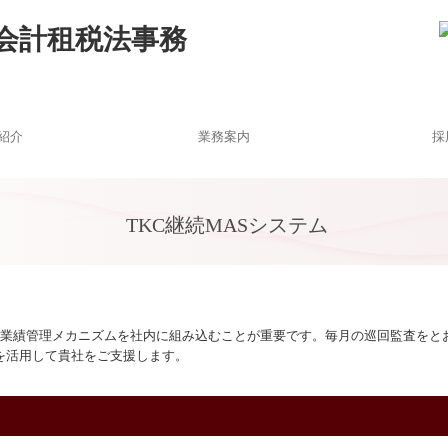
紹介
業務案内
採
概要
ンク
理念
相続・事業承継
金融機関対応
税務会計
創業支援
募
TKC継続MASシステム
た業績管理メカニズムを社内に組み込むことが重要です。毎月の巡回監査をと
」を活用して貴社をご支援します。