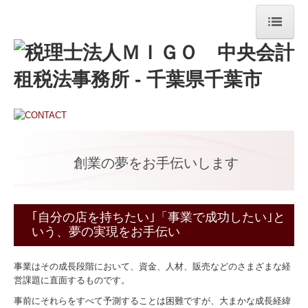
TOP
事務所紹介
事務所概要
経営理念
創業の夢をお手伝いします
関連リンク
業務案内
｢自分の店を持ちたい｣「事業で成功したい｣と
いう、夢の実現をお手伝い
税務会計
金融機関対応
事業はその成長段階において、資金、人材、販売などのさまざまな経
営課題に直面するものです。
創業支援
事前にそれらをすべて予測することは困難ですが、大まかな成長経緯